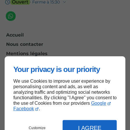
Ouvert
⋅ Ferme à 15:30
Accueil
Nous contacter
Mentions légales
Plan du site
Your privacy is our priority
We use Cookies to improve user experience by
personalising content and ads, as well as
Haut de page
analyzing traffic and optimizing social networks
functionalities. By clicking "I Agree" you consent to
the use of Cookies from our providers
Google
Facebook
.
I AGREE
Customize