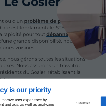
 Le Gosier
nt ou d'un
problème de pression
diate est fondamentale. STEN'ART
 rapidité pour tout
dépannage
sur la
 d'une grande disponibilité, nous nous
munes voisines.
e, nous gérons toutes les situations,
lexes. Nous assurons un travail de
résidents du Gosier, rétablissant la
lais.
cy is our priority
ge plomberie offre une réactivité
ces au Gosier.
 improve user experience by
Customize
nt and ads, as well as analyzing