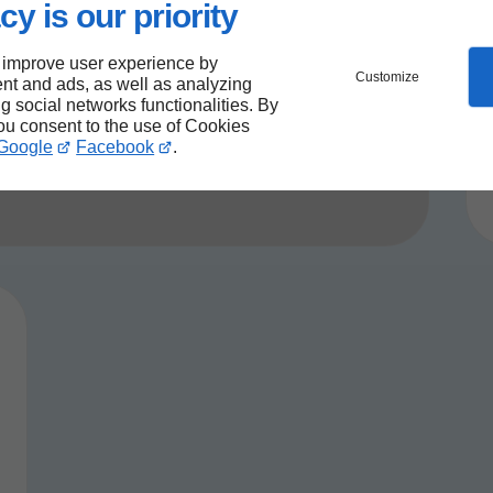
cy is our priority
ain
'eau de pluie
 improve user experience by
Customize
e de plomberie
nt and ads, as well as analyzing
ng social networks functionalities. By
t
you consent to the use of Cookies
Google
Facebook
.