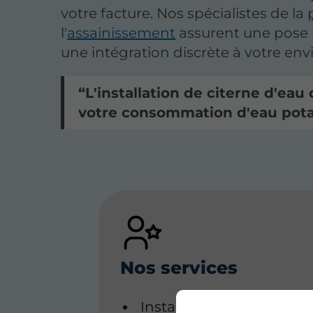
votre facture. Nos spécialistes de la
l'
assainissement
assurent une pose 
une intégration discrète à votre en
L'installation de citerne d'eau 
votre consommation d'eau pota
Nos services
Installation de plomberi