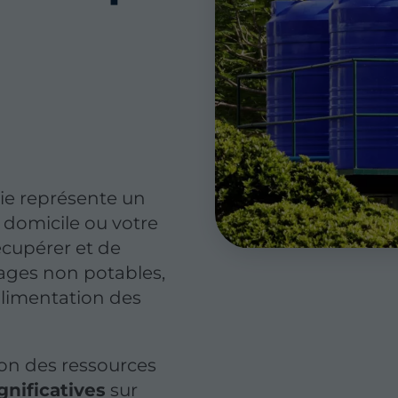
uie représente un
 domicile ou votre
écupérer et de
sages non potables,
alimentation des
ion des ressources
nificatives
sur