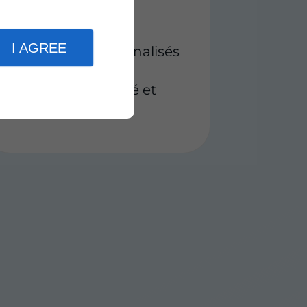
Plus de 20 ans
d'expérience
I AGREE
Conseils personnalisés
Réactivité
Travail de qualité et
soigné