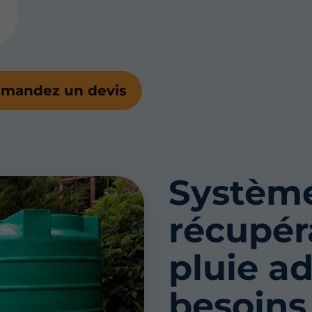
mandez un devis
Systèm
récupér
pluie a
besoins