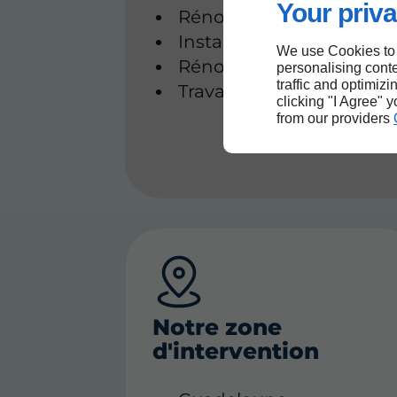
Your priva
Rénovation de salle de b
Installation de citerne d
We use Cookies to
Rénovation et dépannag
personalising conte
traffic and optimizi
Travaux d’assainissemen
clicking "I Agree" 
from our providers
Notre zone
d'intervention