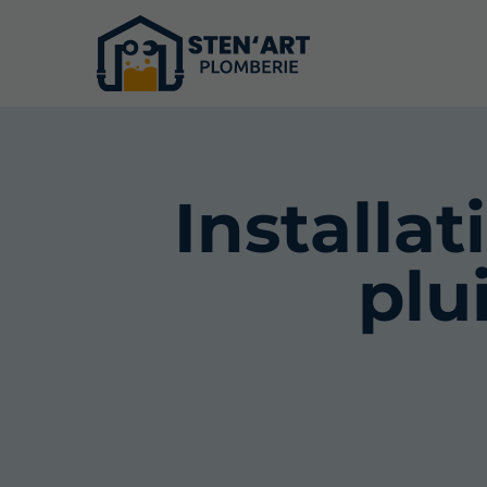
Installat
plu