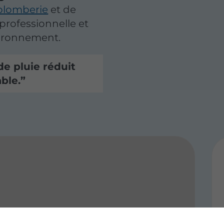
plomberie
et de
professionnelle et
vironnement.
de pluie réduit
ble.
e